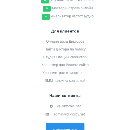
Улучшить качество записи
AI
Мастеринг трека онлайн
AI
Анализатор частот аудио
AI
Для клиентов
Онлайн База Дикторов
Найти диктора по голосу
Студия Овации Production
Хрономер для Вашего сайта
Хронометраж в смартфоне
SMM накрутка соц сетей
Наши контакты
@Diktorov_net
admin@diktorov.net