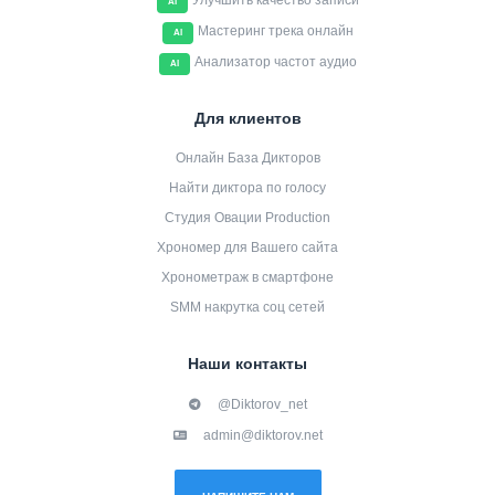
Улучшить качество записи
AI
Мастеринг трека онлайн
AI
Анализатор частот аудио
AI
Для клиентов
Онлайн База Дикторов
Найти диктора по голосу
Студия Овации Production
Хрономер для Вашего сайта
Хронометраж в смартфоне
SMM накрутка соц сетей
Наши контакты
@Diktorov_net
admin@diktorov.net