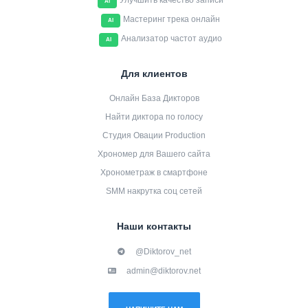
Улучшить качество записи
AI
Мастеринг трека онлайн
AI
Анализатор частот аудио
AI
Для клиентов
Онлайн База Дикторов
Найти диктора по голосу
Студия Овации Production
Хрономер для Вашего сайта
Хронометраж в смартфоне
SMM накрутка соц сетей
Наши контакты
@Diktorov_net
admin@diktorov.net