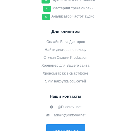
Улучшить качество записи
AI
Мастеринг трека онлайн
AI
Анализатор частот аудио
AI
Для клиентов
Онлайн База Дикторов
Найти диктора по голосу
Студия Овации Production
Хрономер для Вашего сайта
Хронометраж в смартфоне
SMM накрутка соц сетей
Наши контакты
@Diktorov_net
admin@diktorov.net