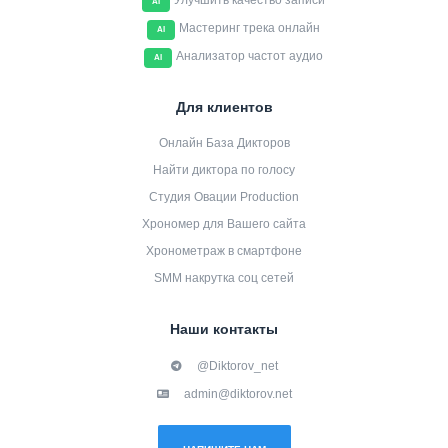
Улучшить качество записи
AI
Мастеринг трека онлайн
AI
Анализатор частот аудио
AI
Для клиентов
Онлайн База Дикторов
Найти диктора по голосу
Студия Овации Production
Хрономер для Вашего сайта
Хронометраж в смартфоне
SMM накрутка соц сетей
Наши контакты
@Diktorov_net
admin@diktorov.net