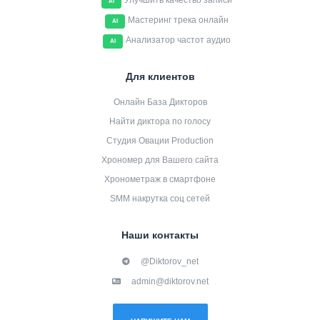
Улучшить качество записи
AI
Мастеринг трека онлайн
AI
Анализатор частот аудио
AI
Для клиентов
Онлайн База Дикторов
Найти диктора по голосу
Студия Овации Production
Хрономер для Вашего сайта
Хронометраж в смартфоне
SMM накрутка соц сетей
Наши контакты
@Diktorov_net
admin@diktorov.net