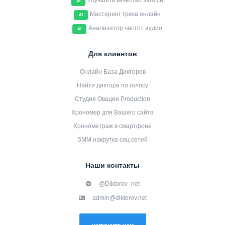
Улучшить качество записи
AI
Мастеринг трека онлайн
AI
Анализатор частот аудио
AI
Для клиентов
Онлайн База Дикторов
Найти диктора по голосу
Студия Овации Production
Хрономер для Вашего сайта
Хронометраж в смартфоне
SMM накрутка соц сетей
Наши контакты
@Diktorov_net
admin@diktorov.net