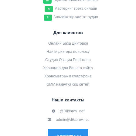
Улучшить качество записи
AI
Мастеринг трека онлайн
AI
Анализатор частот аудио
AI
Для клиентов
Онлайн База Дикторов
Найти диктора по голосу
Студия Овации Production
Хрономер для Вашего сайта
Хронометраж в смартфоне
SMM накрутка соц сетей
Наши контакты
@Diktorov_net
admin@diktorov.net