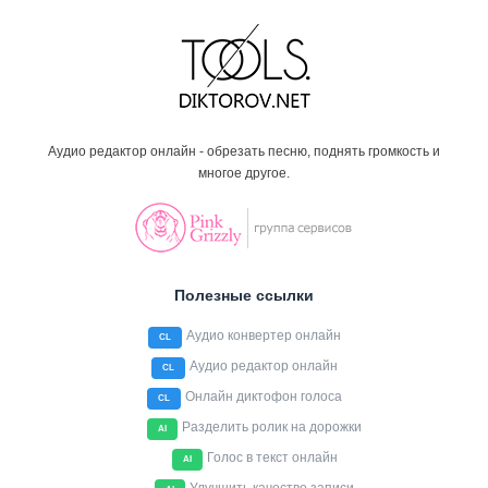
Аудио редактор онлайн - обрезать песню, поднять громкость и
многое другое.
Полезные ссылки
Аудио конвертер онлайн
CL
Аудио редактор онлайн
CL
Онлайн диктофон голоса
CL
Разделить ролик на дорожки
AI
Голос в текст онлайн
AI