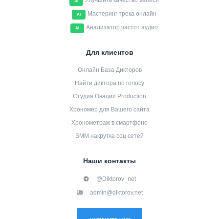
Улучшить качество записи
AI
Мастеринг трека онлайн
AI
Анализатор частот аудио
AI
Для клиентов
Онлайн База Дикторов
Найти диктора по голосу
Студия Овации Production
Хрономер для Вашего сайта
Хронометраж в смартфоне
SMM накрутка соц сетей
Наши контакты
@Diktorov_net
admin@diktorov.net