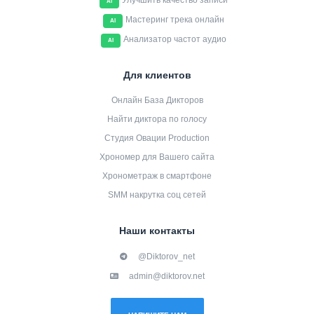
Улучшить качество записи
AI
Мастеринг трека онлайн
AI
Анализатор частот аудио
AI
Для клиентов
Онлайн База Дикторов
Найти диктора по голосу
Студия Овации Production
Хрономер для Вашего сайта
Хронометраж в смартфоне
SMM накрутка соц сетей
Наши контакты
@Diktorov_net
admin@diktorov.net