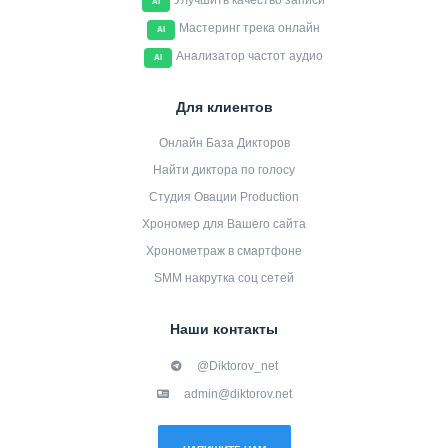
Улучшить качество записи
AI
Мастеринг трека онлайн
AI
Анализатор частот аудио
AI
Для клиентов
Онлайн База Дикторов
Найти диктора по голосу
Студия Овации Production
Хрономер для Вашего сайта
Хронометраж в смартфоне
SMM накрутка соц сетей
Наши контакты
@Diktorov_net
admin@diktorov.net