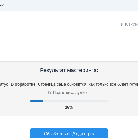
ть"
ИНСТРУМ
Результат мастеринга:
атус:
В обработке
.
Страница сама обновится, как только всё будет гото
⟳
Подготовка аудио…
16%
Обработать ещё один трек