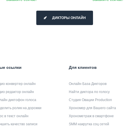
ДИКТОРЫ ОНЛАЙН
ые ссылки
Для клиентов
дио конвертер онлайн
Онлайн База Дикторов
дио редактор онлайн
Найти диктора по голосу
лайн диктофон голоса
Студия Овации Production
делить ролик на дорожки
Хрономер для Вашего сайта
ос в текст онлайн
Хронометраж в смартфоне
чшить качество записи
SMM накрутка соц сетей