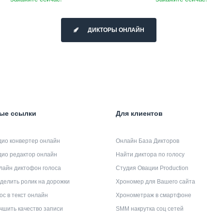
ДИКТОРЫ ОНЛАЙН
ые ссылки
Для клиентов
дио конвертер онлайн
Онлайн База Дикторов
дио редактор онлайн
Найти диктора по голосу
лайн диктофон голоса
Студия Овации Production
делить ролик на дорожки
Хрономер для Вашего сайта
ос в текст онлайн
Хронометраж в смартфоне
чшить качество записи
SMM накрутка соц сетей