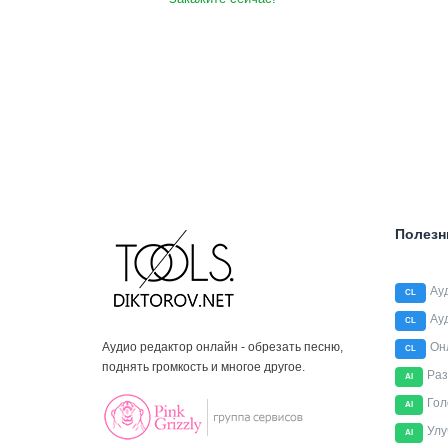
Полезн
Ау
CL
Ау
CL
Аудио редактор онлайн - обрезать песню,
Он
CL
поднять громкость и многое другое.
Раз
AI
Гол
AI
Улу
AI