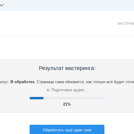
ть"
ИНСТРУМ
Результат мастеринга:
атус:
В обработке
.
Страница сама обновится, как только всё будет гото
⟳
Подготовка аудио…
21%
Обработать ещё один трек