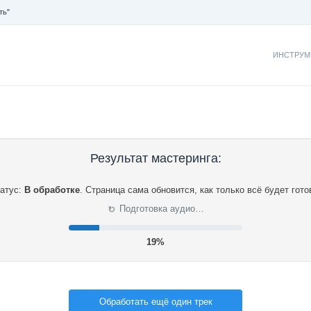
ть"
ИНСТРУМ
Результат мастеринга:
атус:
В обработке
.
Страница сама обновится, как только всё будет гото
⟳
Подготовка аудио…
20%
Обработать ещё один трек