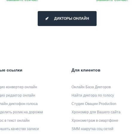
ДИКТОРЫ ОНЛАЙН
ые ссылки
Для клиентов
дио конвертер онлайн
Онлайн База Дикторов
дио редактор онлайн
Найти диктора по голосу
лайн диктофон голоса
Студия Овации Production
делить ролик на дорожки
Хрономер для Вашего сайта
ос в текст онлайн
Хронометраж в смартфоне
чшить качество записи
SMM накрутка соц сетей