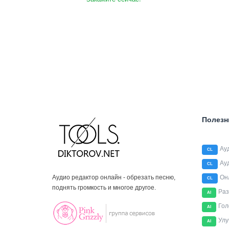
Полезн
Ау
CL
Ау
CL
Аудио редактор онлайн - обрезать песню,
Он
CL
поднять громкость и многое другое.
Раз
AI
Гол
AI
Улу
AI