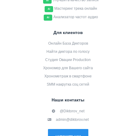
Улучшить качество записи
AI
Мастеринг трека онлайн
AI
Анализатор частот аудио
AI
Для клиентов
Онлайн База Дикторов
Найти диктора по голосу
Студия Овации Production
Хрономер для Вашего сайта
Хронометраж в смартфоне
SMM накрутка соц сетей
Наши контакты
@Diktorov_net
admin@diktorov.net