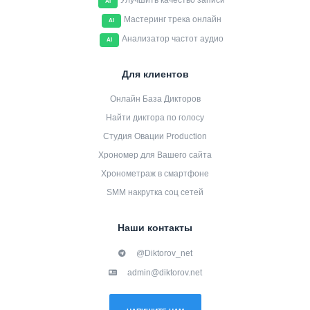
Улучшить качество записи
AI
Мастеринг трека онлайн
AI
Анализатор частот аудио
AI
Для клиентов
Онлайн База Дикторов
Найти диктора по голосу
Студия Овации Production
Хрономер для Вашего сайта
Хронометраж в смартфоне
SMM накрутка соц сетей
Наши контакты
@Diktorov_net
admin@diktorov.net