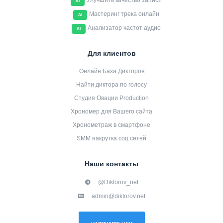
Улучшить качество записи
AI
Мастеринг трека онлайн
AI
Анализатор частот аудио
AI
Для клиентов
Онлайн База Дикторов
Найти диктора по голосу
Студия Овации Production
Хрономер для Вашего сайта
Хронометраж в смартфоне
SMM накрутка соц сетей
Наши контакты
@Diktorov_net
admin@diktorov.net