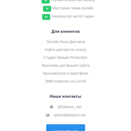
Улучшить качество записи
AI
Мастеринг трека онлайн
AI
Анализатор частот аудио
AI
Для клиентов
Онлайн База Дикторов
Найти диктора по голосу
Студия Овации Production
Хрономер для Вашего сайта
Хронометраж в смартфоне
SMM накрутка соц сетей
Наши контакты
@Diktorov_net
admin@diktorov.net