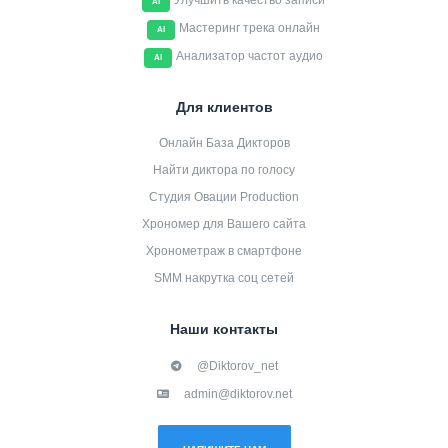
Улучшить качество записи
AI
Мастеринг трека онлайн
AI
Анализатор частот аудио
AI
Для клиентов
Онлайн База Дикторов
Найти диктора по голосу
Студия Овации Production
Хрономер для Вашего сайта
Хронометраж в смартфоне
SMM накрутка соц сетей
Наши контакты
@Diktorov_net
admin@diktorov.net