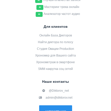
Улучшить качество записи
AI
Мастеринг трека онлайн
AI
Анализатор частот аудио
AI
Для клиентов
Онлайн База Дикторов
Найти диктора по голосу
Студия Овации Production
Хрономер для Вашего сайта
Хронометраж в смартфоне
SMM накрутка соц сетей
Наши контакты
@Diktorov_net
admin@diktorov.net