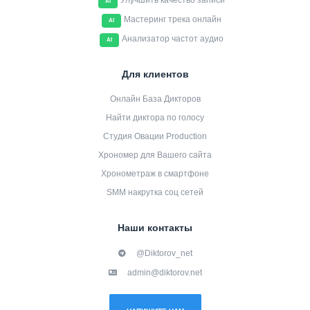
Улучшить качество записи
AI
Мастеринг трека онлайн
AI
Анализатор частот аудио
AI
Для клиентов
Онлайн База Дикторов
Найти диктора по голосу
Студия Овации Production
Хрономер для Вашего сайта
Хронометраж в смартфоне
SMM накрутка соц сетей
Наши контакты
@Diktorov_net
admin@diktorov.net