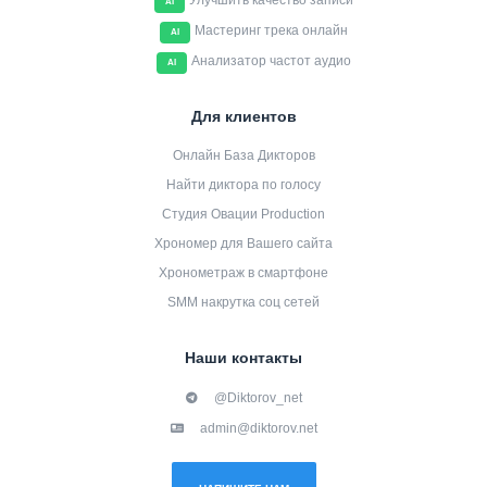
Улучшить качество записи
AI
Мастеринг трека онлайн
AI
Анализатор частот аудио
AI
Для клиентов
Онлайн База Дикторов
Найти диктора по голосу
Студия Овации Production
Хрономер для Вашего сайта
Хронометраж в смартфоне
SMM накрутка соц сетей
Наши контакты
@Diktorov_net
admin@diktorov.net