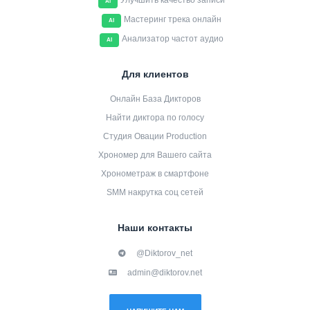
Улучшить качество записи
AI
Мастеринг трека онлайн
AI
Анализатор частот аудио
AI
Для клиентов
Онлайн База Дикторов
Найти диктора по голосу
Студия Овации Production
Хрономер для Вашего сайта
Хронометраж в смартфоне
SMM накрутка соц сетей
Наши контакты
@Diktorov_net
admin@diktorov.net