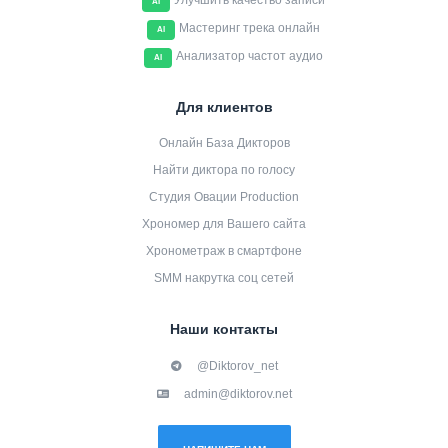
Улучшить качество записи
AI
Мастеринг трека онлайн
AI
Анализатор частот аудио
AI
Для клиентов
Онлайн База Дикторов
Найти диктора по голосу
Студия Овации Production
Хрономер для Вашего сайта
Хронометраж в смартфоне
SMM накрутка соц сетей
Наши контакты
@Diktorov_net
admin@diktorov.net