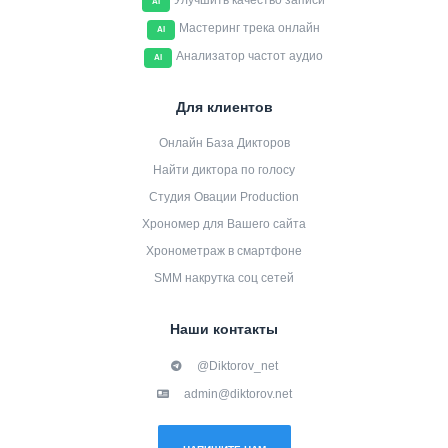
Улучшить качество записи
AI
Мастеринг трека онлайн
AI
Анализатор частот аудио
AI
Для клиентов
Онлайн База Дикторов
Найти диктора по голосу
Студия Овации Production
Хрономер для Вашего сайта
Хронометраж в смартфоне
SMM накрутка соц сетей
Наши контакты
@Diktorov_net
admin@diktorov.net