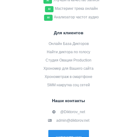
Улучшить качество записи
AI
Мастеринг трека онлайн
AI
Анализатор частот аудио
AI
Для клиентов
Онлайн База Дикторов
Найти диктора по голосу
Студия Овации Production
Хрономер для Вашего сайта
Хронометраж в смартфоне
SMM накрутка соц сетей
Наши контакты
@Diktorov_net
admin@diktorov.net