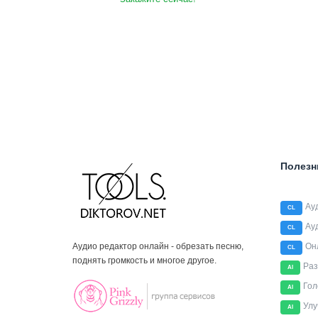
Полезн
Ау
CL
Ау
CL
Аудио редактор онлайн - обрезать песню,
Он
CL
поднять громкость и многое другое.
Раз
AI
Гол
AI
Улу
AI