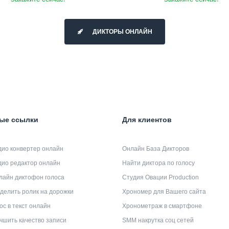
ДИКТОРЫ ОНЛАЙН
ые ссылки
Для клиентов
дио конвертер онлайн
Онлайн База Дикторов
дио редактор онлайн
Найти диктора по голосу
лайн диктофон голоса
Студия Овации Production
делить ролик на дорожки
Хрономер для Вашего сайта
ос в текст онлайн
Хронометраж в смартфоне
чшить качество записи
SMM накрутка соц сетей