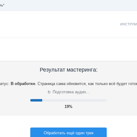
ть"
ИНСТРУМ
Результат мастеринга:
атус:
В обработке
.
Страница сама обновится, как только всё будет гото
⟳
Подготовка аудио…
20%
Обработать ещё один трек