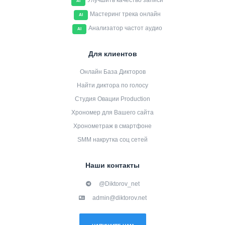
Улучшить качество записи
AI
Мастеринг трека онлайн
AI
Анализатор частот аудио
AI
Для клиентов
Онлайн База Дикторов
Найти диктора по голосу
Студия Овации Production
Хрономер для Вашего сайта
Хронометраж в смартфоне
SMM накрутка соц сетей
Наши контакты
@Diktorov_net
admin@diktorov.net