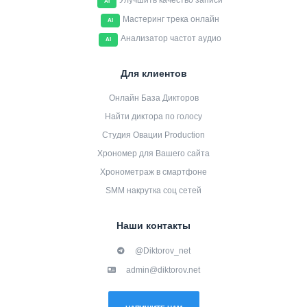
Улучшить качество записи
AI
Мастеринг трека онлайн
AI
Анализатор частот аудио
AI
Для клиентов
Онлайн База Дикторов
Найти диктора по голосу
Студия Овации Production
Хрономер для Вашего сайта
Хронометраж в смартфоне
SMM накрутка соц сетей
Наши контакты
@Diktorov_net
admin@diktorov.net