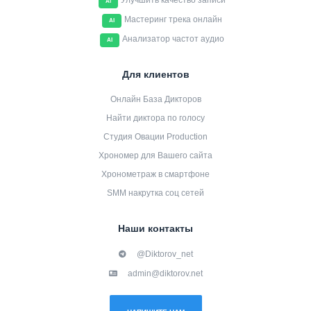
Улучшить качество записи
AI
Мастеринг трека онлайн
AI
Анализатор частот аудио
AI
Для клиентов
Онлайн База Дикторов
Найти диктора по голосу
Студия Овации Production
Хрономер для Вашего сайта
Хронометраж в смартфоне
SMM накрутка соц сетей
Наши контакты
@Diktorov_net
admin@diktorov.net