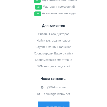
Улучшить качество записи
AI
Мастеринг трека онлайн
AI
Анализатор частот аудио
AI
Для клиентов
Онлайн База Дикторов
Найти диктора по голосу
Студия Овации Production
Хрономер для Вашего сайта
Хронометраж в смартфоне
SMM накрутка соц сетей
Наши контакты
@Diktorov_net
admin@diktorov.net