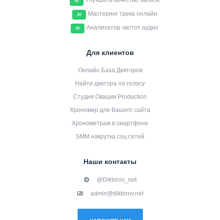
Улучшить качество записи
AI
Мастеринг трека онлайн
AI
Анализатор частот аудио
AI
Для клиентов
Онлайн База Дикторов
Найти диктора по голосу
Студия Овации Production
Хрономер для Вашего сайта
Хронометраж в смартфоне
SMM накрутка соц сетей
Наши контакты
@Diktorov_net
admin@diktorov.net