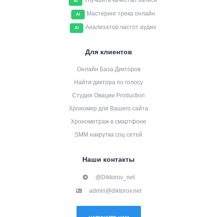
Улучшить качество записи
AI
Мастеринг трека онлайн
AI
Анализатор частот аудио
AI
Для клиентов
Онлайн База Дикторов
Найти диктора по голосу
Студия Овации Production
Хрономер для Вашего сайта
Хронометраж в смартфоне
SMM накрутка соц сетей
Наши контакты
@Diktorov_net
admin@diktorov.net