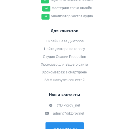
Улучшить качество записи
AI
Мастеринг трека онлайн
AI
Анализатор частот аудио
AI
Для клиентов
Онлайн База Дикторов
Найти диктора по голосу
Студия Овации Production
Хрономер для Вашего сайта
Хронометраж в смартфоне
SMM накрутка соц сетей
Наши контакты
@Diktorov_net
admin@diktorov.net