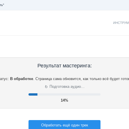
ть"
ИНСТРУМ
Результат мастеринга:
атус:
В обработке
.
Страница сама обновится, как только всё будет гото
⟳
Подготовка аудио…
15%
Обработать ещё один трек