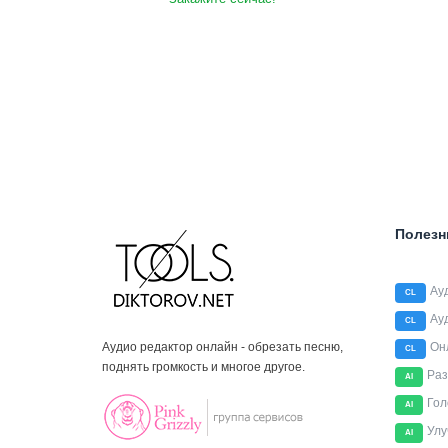
Полезн
Ау
CL
Ау
CL
Аудио редактор онлайн - обрезать песню,
Он
CL
поднять громкость и многое другое.
Раз
AI
Гол
AI
Улу
AI