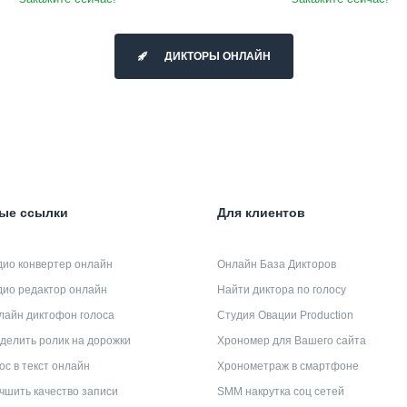
ДИКТОРЫ ОНЛАЙН
ые ссылки
Для клиентов
дио конвертер онлайн
Онлайн База Дикторов
дио редактор онлайн
Найти диктора по голосу
лайн диктофон голоса
Студия Овации Production
делить ролик на дорожки
Хрономер для Вашего сайта
ос в текст онлайн
Хронометраж в смартфоне
чшить качество записи
SMM накрутка соц сетей