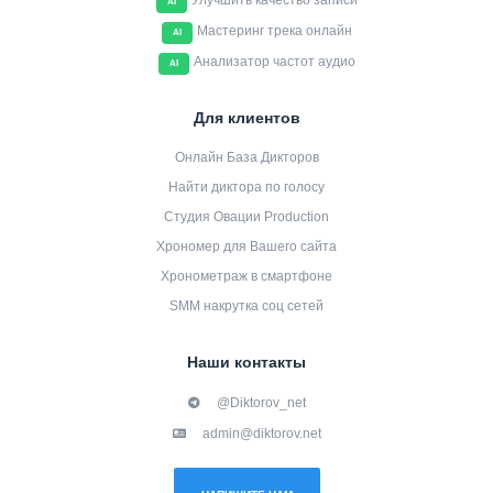
Улучшить качество записи
AI
Мастеринг трека онлайн
AI
Анализатор частот аудио
AI
Для клиентов
Онлайн База Дикторов
Найти диктора по голосу
Студия Овации Production
Хрономер для Вашего сайта
Хронометраж в смартфоне
SMM накрутка соц сетей
Наши контакты
@Diktorov_net
admin@diktorov.net