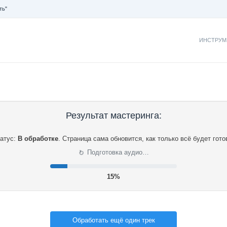
ть"
ИНСТРУМ
Результат мастеринга:
атус:
В обработке
.
Страница сама обновится, как только всё будет гото
⟳
Подготовка аудио…
15%
Обработать ещё один трек