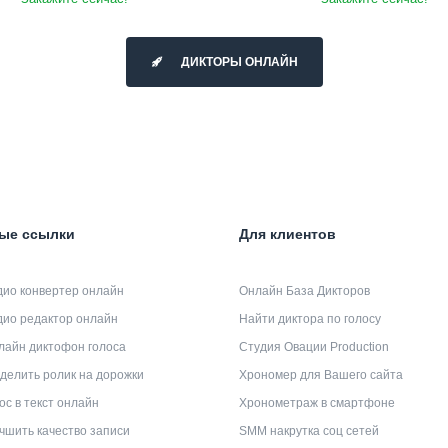
ДИКТОРЫ ОНЛАЙН
ые ссылки
Для клиентов
дио конвертер онлайн
Онлайн База Дикторов
дио редактор онлайн
Найти диктора по голосу
лайн диктофон голоса
Студия Овации Production
делить ролик на дорожки
Хрономер для Вашего сайта
ос в текст онлайн
Хронометраж в смартфоне
чшить качество записи
SMM накрутка соц сетей