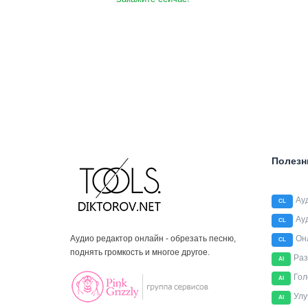
Полезн
Ау
CL
Ау
CL
Аудио редактор онлайн - обрезать песню,
Он
CL
поднять громкость и многое другое.
Раз
AI
Гол
AI
Улу
AI