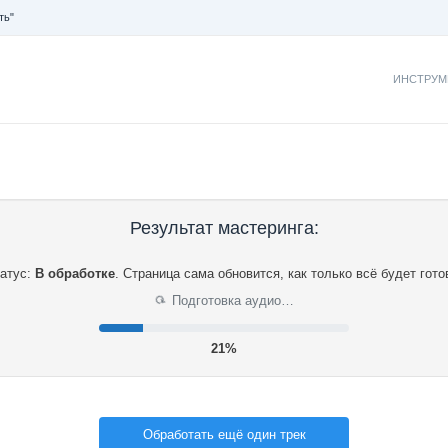
ть"
ИНСТРУМ
Результат мастеринга:
атус:
В обработке
.
Страница сама обновится, как только всё будет гото
Подготовка аудио…
⟳
22%
Обработать ещё один трек