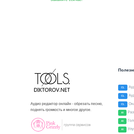
Полезн
Ау
CL
Ау
CL
Аудио редактор онлайн - обрезать песню,
Он
CL
поднять громкость и многое другое.
Раз
AI
Гол
AI
Улу
AI