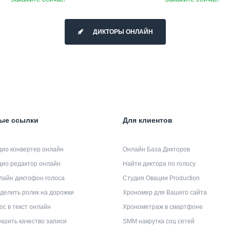
ДИКТОРЫ ОНЛАЙН
ые ссылки
Для клиентов
дио конвертер онлайн
Онлайн База Дикторов
дио редактор онлайн
Найти диктора по голосу
лайн диктофон голоса
Студия Овации Production
делить ролик на дорожки
Хрономер для Вашего сайта
ос в текст онлайн
Хронометраж в смартфоне
чшить качество записи
SMM накрутка соц сетей