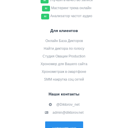
Улучшить качество записи
AI
Мастеринг трека онлайн
AI
Анализатор частот аудио
AI
Для клиентов
Онлайн База Дикторов
Найти диктора по голосу
Студия Овации Production
Хрономер для Вашего сайта
Хронометраж в смартфоне
SMM накрутка соц сетей
Наши контакты
@Diktorov_net
admin@diktorov.net