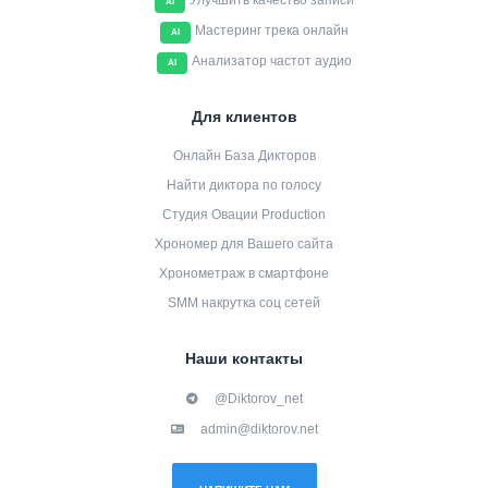
Улучшить качество записи
AI
Мастеринг трека онлайн
AI
Анализатор частот аудио
AI
Для клиентов
Онлайн База Дикторов
Найти диктора по голосу
Студия Овации Production
Хрономер для Вашего сайта
Хронометраж в смартфоне
SMM накрутка соц сетей
Наши контакты
@Diktorov_net
admin@diktorov.net