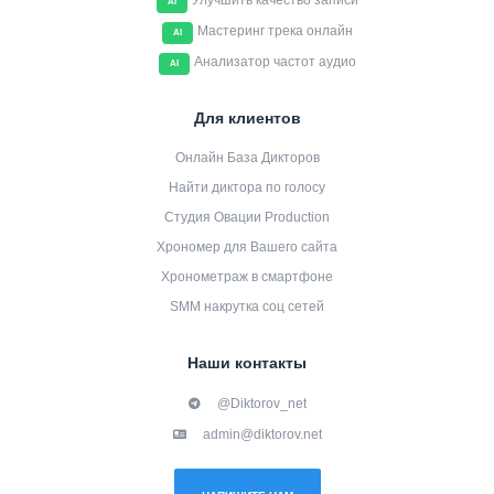
Улучшить качество записи
AI
Мастеринг трека онлайн
AI
Анализатор частот аудио
AI
Для клиентов
Онлайн База Дикторов
Найти диктора по голосу
Студия Овации Production
Хрономер для Вашего сайта
Хронометраж в смартфоне
SMM накрутка соц сетей
Наши контакты
@Diktorov_net
admin@diktorov.net