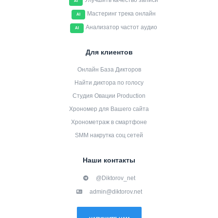
Улучшить качество записи
AI
Мастеринг трека онлайн
AI
Анализатор частот аудио
AI
Для клиентов
Онлайн База Дикторов
Найти диктора по голосу
Студия Овации Production
Хрономер для Вашего сайта
Хронометраж в смартфоне
SMM накрутка соц сетей
Наши контакты
@Diktorov_net
admin@diktorov.net