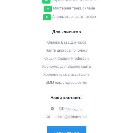
Улучшить качество записи
AI
Мастеринг трека онлайн
AI
Анализатор частот аудио
AI
Для клиентов
Онлайн База Дикторов
Найти диктора по голосу
Студия Овации Production
Хрономер для Вашего сайта
Хронометраж в смартфоне
SMM накрутка соц сетей
Наши контакты
@Diktorov_net
admin@diktorov.net