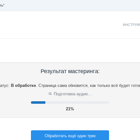
ть"
ИНСТРУМ
Результат мастеринга:
атус:
В обработке
.
Страница сама обновится, как только всё будет гото
⟳
Подготовка аудио…
22%
Обработать ещё один трек