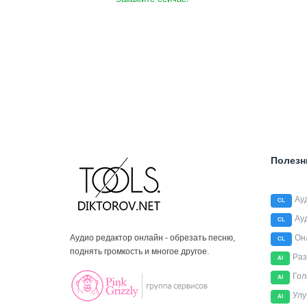
Полезн
Ау
CL
Ау
CL
Аудио редактор онлайн - обрезать песню,
Он
CL
поднять громкость и многое другое.
Раз
AI
Гол
AI
Улу
AI