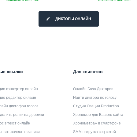
ДИКТОРЫ ОНЛАЙН
ые ссылки
Для клиентов
дио конвертер онлайн
Онлайн База Дикторов
дио редактор онлайн
Найти диктора по голосу
лайн диктофон голоса
Студия Овации Production
делить ролик на дорожки
Хрономер для Вашего сайта
ос в текст онлайн
Хронометраж в смартфоне
чшить качество записи
SMM накрутка соц сетей