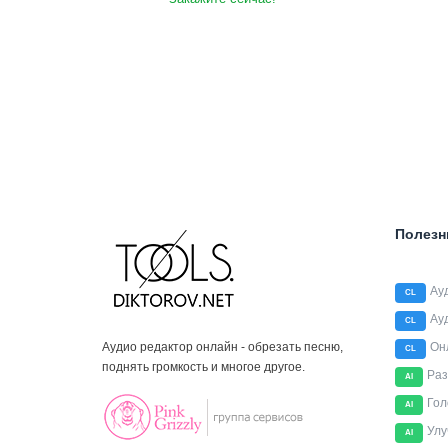
Полезн
Ау
CL
Ау
CL
Аудио редактор онлайн - обрезать песню,
Он
CL
поднять громкость и многое другое.
Раз
AI
Гол
AI
Улу
AI