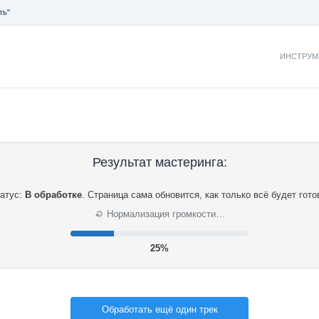
ть"
ИНСТРУМ
Результат мастеринга:
атус:
В обработке
.
Страница сама обновится, как только всё будет гото
⟳
Нормализация громкости…
26%
Обработать ещё один трек