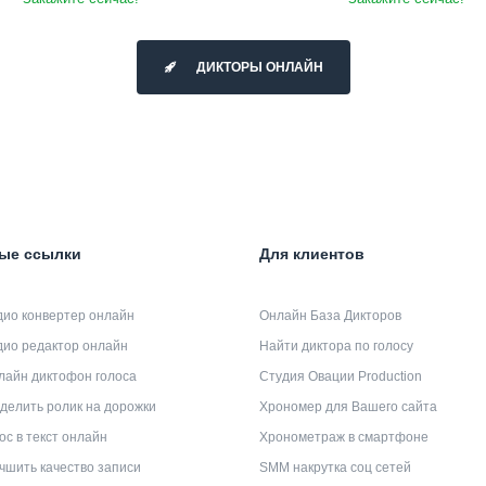
ДИКТОРЫ ОНЛАЙН
ые ссылки
Для клиентов
дио конвертер онлайн
Онлайн База Дикторов
дио редактор онлайн
Найти диктора по голосу
лайн диктофон голоса
Студия Овации Production
делить ролик на дорожки
Хрономер для Вашего сайта
ос в текст онлайн
Хронометраж в смартфоне
чшить качество записи
SMM накрутка соц сетей