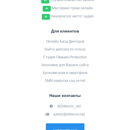
Улучшить качество записи
AI
Мастеринг трека онлайн
AI
Анализатор частот аудио
AI
Для клиентов
Онлайн База Дикторов
Найти диктора по голосу
Студия Овации Production
Хрономер для Вашего сайта
Хронометраж в смартфоне
SMM накрутка соц сетей
Наши контакты
@Diktorov_net
admin@diktorov.net