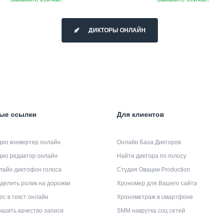
ДИКТОРЫ ОНЛАЙН
ые ссылки
Для клиентов
дио конвертер онлайн
Онлайн База Дикторов
дио редактор онлайн
Найти диктора по голосу
лайн диктофон голоса
Студия Овации Production
делить ролик на дорожки
Хрономер для Вашего сайта
ос в текст онлайн
Хронометраж в смартфоне
чшить качество записи
SMM накрутка соц сетей