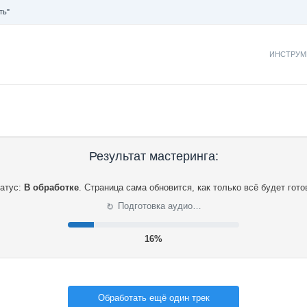
ть"
ИНСТРУМ
Результат мастеринга:
атус:
В обработке
.
Страница сама обновится, как только всё будет гото
⟳
Подготовка аудио…
16%
Обработать ещё один трек