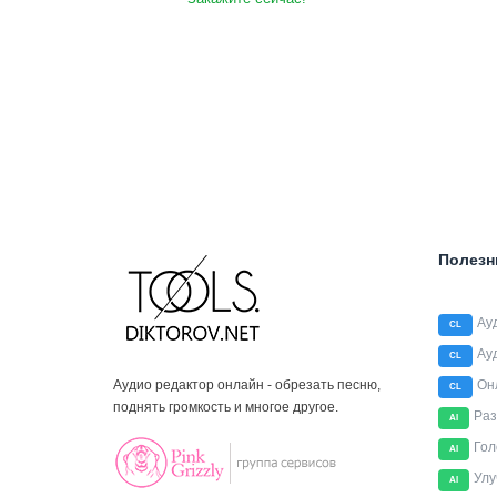
Полезн
Ау
CL
Ау
CL
Аудио редактор онлайн - обрезать песню,
Он
CL
поднять громкость и многое другое.
Раз
AI
Гол
AI
Улу
AI