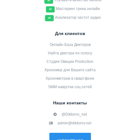
Улучшить качество записи
AI
Мастеринг трека онлайн
AI
Анализатор частот аудио
AI
Для клиентов
Онлайн База Дикторов
Найти диктора по голосу
Студия Овации Production
Хрономер для Вашего сайта
Хронометраж в смартфоне
SMM накрутка соц сетей
Наши контакты
@Diktorov_net
admin@diktorov.net