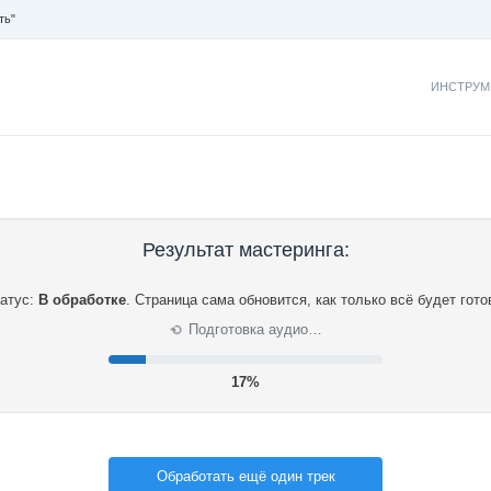
ть"
ИНСТРУМ
Результат мастеринга:
атус:
В обработке
.
Страница сама обновится, как только всё будет гото
Подготовка аудио…
⟳
18%
Обработать ещё один трек