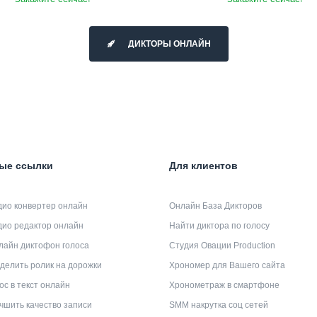
ДИКТОРЫ ОНЛАЙН
ые ссылки
Для клиентов
дио конвертер онлайн
Онлайн База Дикторов
дио редактор онлайн
Найти диктора по голосу
лайн диктофон голоса
Студия Овации Production
делить ролик на дорожки
Хрономер для Вашего сайта
ос в текст онлайн
Хронометраж в смартфоне
чшить качество записи
SMM накрутка соц сетей