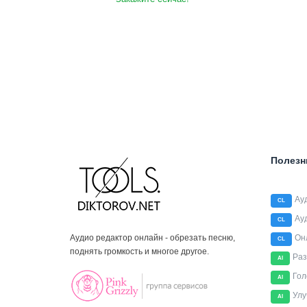
Полезн
Ау
CL
Ау
CL
Аудио редактор онлайн - обрезать песню,
Он
CL
поднять громкость и многое другое.
Раз
AI
Гол
AI
Улу
AI