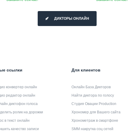
ДИКТОРЫ ОНЛАЙН
ые ссылки
Для клиентов
дио конвертер онлайн
Онлайн База Дикторов
дио редактор онлайн
Найти диктора по голосу
лайн диктофон голоса
Студия Овации Production
делить ролик на дорожки
Хрономер для Вашего сайта
ос в текст онлайн
Хронометраж в смартфоне
чшить качество записи
SMM накрутка соц сетей