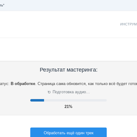
ть"
ИНСТРУМ
Результат мастеринга:
атус:
В обработке
.
Страница сама обновится, как только всё будет гото
⟳
Подготовка аудио…
21%
Обработать ещё один трек