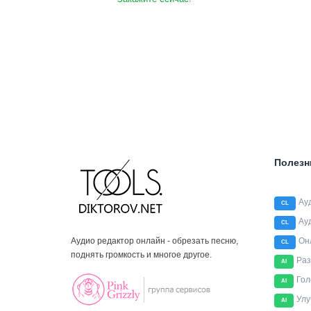
Полезн
Ау
CL
Ау
CL
Аудио редактор онлайн - обрезать песню,
Он
CL
поднять громкость и многое другое.
Раз
AI
Гол
AI
Улу
AI